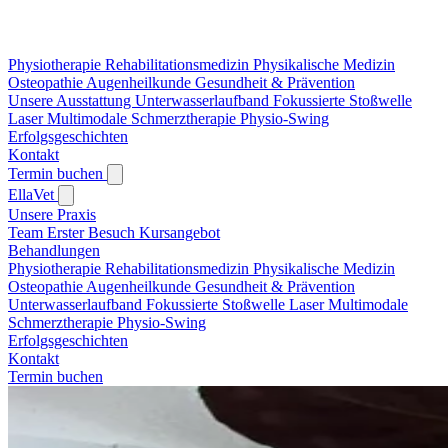
Physiotherapie
Rehabilitationsmedizin
Physikalische Medizin
Osteopathie
Augenheilkunde
Gesundheit & Prävention
Unsere Ausstattung
Unterwasserlaufband
Fokussierte Stoßwelle
Laser
Multimodale Schmerztherapie
Physio-Swing
Erfolgsgeschichten
Kontakt
Termin buchen
EllaVet
Unsere Praxis
Team
Erster Besuch
Kursangebot
Behandlungen
Physiotherapie
Rehabilitationsmedizin
Physikalische Medizin
Osteopathie
Augenheilkunde
Gesundheit & Prävention
Unterwasserlaufband
Fokussierte Stoßwelle
Laser
Multimodale
Schmerztherapie
Physio-Swing
Erfolgsgeschichten
Kontakt
Termin buchen